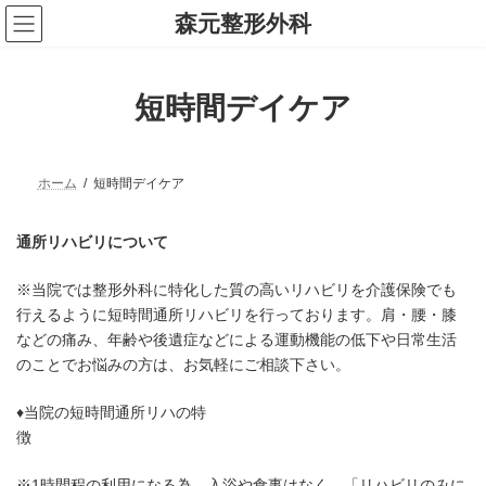
コ
ナ
森元整形外科
ン
ビ
テ
ゲ
ン
ー
ツ
シ
短時間デイケア
へ
ョ
ス
ン
キ
に
ッ
移
プ
動
ホーム
短時間デイケア
通所リハビリについて
※当院では整形外科に特化した質の高いリハビリを介護保険でも
行えるように短時間通所リハビリを行っております。肩・腰・膝
などの痛み、年齢や後遺症などによる運動機能の低下や日常生活
のことでお悩みの方は、お気軽にご相談下さい。
♦当院の短時間通所リハの特
徴
※1時間程の利用になる為、入浴や食事はなく、「リハビリのみに