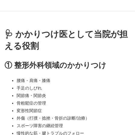
くなる。手足がしびれる。うごかしにくい。骨がもろいとい
われた。もろもろのことをご相談ください。
🩺
かかりつけ医として当院が担
える役割
① 整形外科領域のかかりつけ
腰痛・肩痛・膝痛
手足のしびれ
関節痛・関節炎
骨粗鬆症の管理
変形性関節症
外傷（打撲・捻挫・骨折の診断/治療）
スポーツ障害の継続管理
慢性的な筋・腱トラブルのフォロー